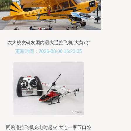
农大校友研发国内最大遥控飞机“大黄鸡”
梦想起飞的声音响彻天际
更新时间：2026-08-06 16:23:05
网购遥控飞机充电时起火 大连一家五口险