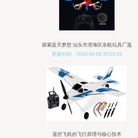
探索蓝天梦想 汕头市澄海区东航玩具厂遥
控飞机的魅力与品质解析
更新时间：2026-08-06 20:03:16
遥控飞机的飞行原理与核心技术